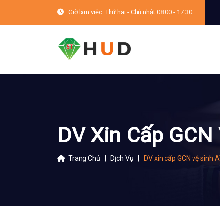
Giờ làm việc:
Thứ hai - Chủ nhật 08:00 - 17:30
DV Xin Cấp GCN 
Trang Chủ
|
Dịch Vụ
|
DV xin cấp GCN vệ sinh 