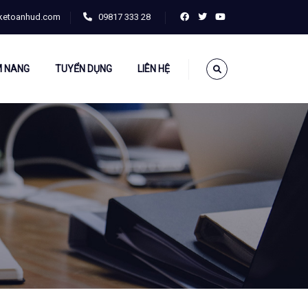
ketoanhud.com
09817 333 28
 NANG
TUYỂN DỤNG
LIÊN HỆ