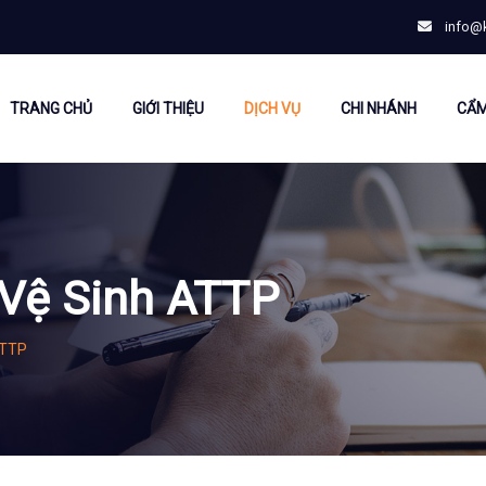
info@
TRANG CHỦ
GIỚI THIỆU
DỊCH VỤ
CHI NHÁNH
CẨM
Vệ Sinh ATTP
ATTP