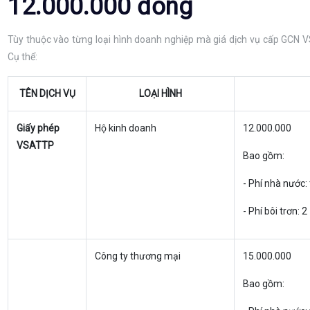
12.000.000 đồng
Tùy thuộc vào từng loại hình doanh nghiệp mà giá dịch vụ cấp GCN V
Cụ thể:
TÊN DỊCH VỤ
LOẠI HÌNH
Giấy phép
Hộ kinh doanh
12.000.000
VSATTP
Bao gồm:
- Phí nhà nước:
- Phí bôi trơn: 
Công ty thương mại
15.000.000
Bao gồm: