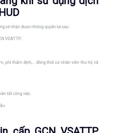
àng khi sử dụng dịch
 HUD
àng sẽ nhận được những quyền lợi sau:
 GCN VSATTP;
m, phí thẩm định,... đồng thời cử nhân viên thu hộ và
oàn tất công việc.
cầu.
 xin cấp GCN VSATTP