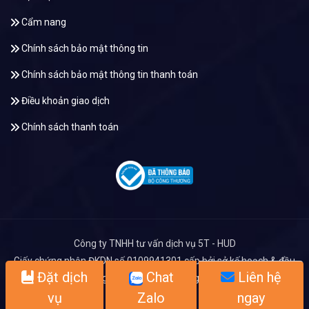
Cẩm nang
Chính sách bảo mật thông tin
Chính sách bảo mật thông tin thanh toán
Điều khoản giao dịch
Chính sách thanh toán
Công ty TNHH tư vấn dịch vụ 5T - HUD
Giấy chứng nhận ĐKDN số 0109941301 cấp bởi sở kế hoạch & đầu
Đặt dịch
Chat
Liên hệ
tư Hà Nội lần đầu ngày 23/03/2022. Đăng ký thay đổi lần thứ 2
ngày 10/02/2023.
vụ
Zalo
ngay